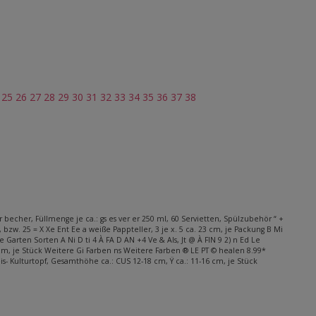
4
25
26
27
28
29
30
31
32
33
34
35
36
37
38
becher, Füllmenge je ca.: gs es ver er 250 ml, 60 Servietten, Spülzubehör “ +
 bzw. 25 = X Xe Ent Ee a weiße Pappteller, 3 je x. 5 ca. 23 cm, je Packung B Mi
 Garten Sorten A Ni D ti 4 À FA D AN +4 Ve & Als, Jt @ À FIN 9 2) n Ed Le
cm, je Stück Weitere Gi Farben ns Weitere Farben ® LE PT © healen 8.99*
eis- Kulturtopf, Gesamthöhe ca.: CUS 12-18 cm, Ÿ ca.: 11-16 cm, je Stück