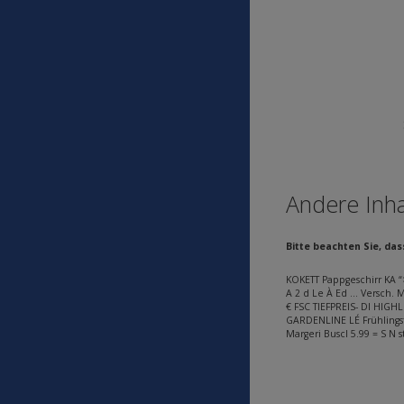
Andere Inha
Bitte beachten Sie, da
KOKETT Pappgeschirr KA “
A 2 d Le À Ed … Versch. M
€ FSC TIEFPREIS- DI HIGHL
GARDENLINE LÉ Frühlingst
Margeri Buscl 5.99 = S N 